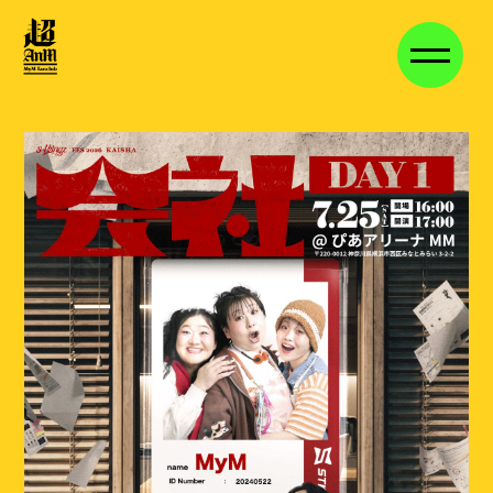
HOME
NEWS
VIDEO
DISCOGRAPHY
VOICE BLOG
MEMBER BLOG
STAFF BLOG
MOVIE
STREAM
長期継続特典